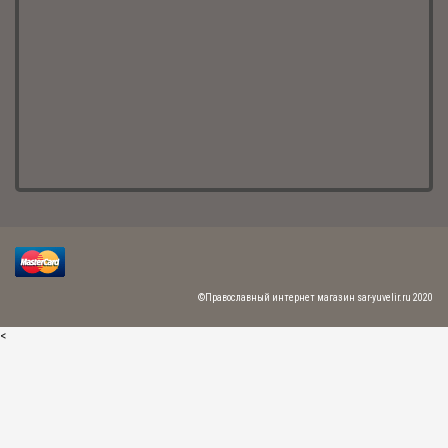
Автомобильная икона триптих "Богоматерь Казанская, Спаситель,
Николай Чудотворец" (арт. КТП-05-3С)
3 780.00 р.
Автомобильная икона триптих "Спаситель, Николай Чудотворец" с
молитвой (арт. КТ-02ТП)
2 835.00 р.
©Православный интернет магазин sar-yuvelir.ru 2020
Автомобильная икона триптих "Богоматерь Казанская, Спаситель,
Николай Чудотворец" (арт. КТ-01ТП)
2 835.00 р.
<
Новинка
Автомобильная икона подвесная "Ангел Хранитель" (арт. КШ-02с А.Х.)
2 700.00 р.