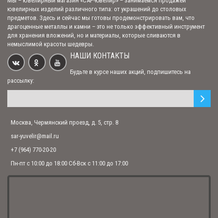
Мы – ювелирный магазин «САР-Ювелир» – занимаемся продажей
ювелирных изделий различного типа: от украшений до столовых
предметов. Здесь и сейчас мы готовы продемонстрировать вам, что
драгоценные металлы и камни – это не только эффективный инструмент
для хранения вложений, но и материалы, которые сливаются в
немыслимой красоты шедевры.
Арочная автомобильная икона "Ангел Хранитель" (арт. С-А40 А.Х.)
НАШИ КОНТАКТЫ
2 295.00 р.
Будьте в курсе наших акций, подпишитесь на
рассылку:
Автомобильная икона триптих "Богоматерь Казанская, Спаситель,
Николай Чудотворец" (арт. ДТ-06-3С)
3 510.00 р.
Москва, Чермянский проезд, д. 5, стр. 8
sar-yuvelir@mail.ru
+7 (964) 770-20-20
Автомобильная икона триптих "Богоматерь Казанская, Спаситель,
Николай Чудотворец" (арт. КТФ-02)
Пн-пт с 10:00 до 18:00 Сб-Вск с 11:00 до 17:00
10 400.00 р.
Автомобильная икона триптих "Богоматерь Казанская, Спаситель,
Николай Чудотворец" (арт. КТП-06-3С)
3 780.00 р.