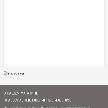
540.00 р.
Автомобильная икона подвесная с ликом на коже (арт. КШ-01С)
2 632.50 р.
Автомобильная икона подвесная "Спаситель" (арт. ДКР-07 Х.С.)
608.00 р.
Автомобильная икона подвесная на коже (арт. КШ-03с)
2 970.00 р.
О НАШЕМ МАГАЗИНЕ
ПРАВОСЛАВНЫЕ ЮВЕЛИРНЫЕ ИЗДЕЛИЯ.