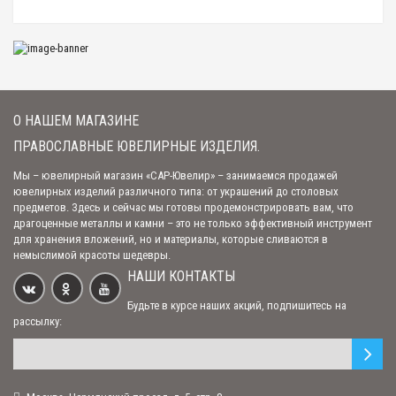
Автомобильная икона триптих "Богоматерь Казанская, Спаситель,
Николай Чудотворец" (арт. КТП-06-3С)
3 780.00 р.
О НАШЕМ МАГАЗИНЕ
Крест "Спас Нерукотворный" (арт. КК-01)
ПРАВОСЛАВНЫЕ ЮВЕЛИРНЫЕ ИЗДЕЛИЯ.
7 400.00 р.
Мы – ювелирный магазин «САР-Ювелир» – занимаемся продажей
ювелирных изделий различного типа: от украшений до столовых
предметов. Здесь и сейчас мы готовы продемонстрировать вам, что
Арочная автомобильная икона "Ангел Хранитель" (арт. С-А40 А.Х.)
драгоценные металлы и камни – это не только эффективный инструмент
2 295.00 р.
для хранения вложений, но и материалы, которые сливаются в
немыслимой красоты шедевры.
НАШИ КОНТАКТЫ
Будьте в курсе наших акций, подпишитесь на
рассылку: