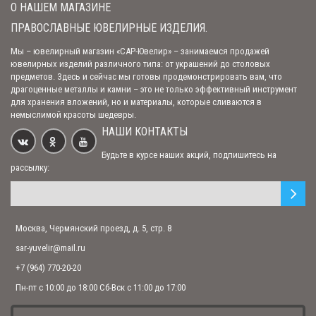
О НАШЕМ МАГАЗИНЕ
ПРАВОСЛАВНЫЕ ЮВЕЛИРНЫЕ ИЗДЕЛИЯ.
Браслет (арт. MNS05017)
Мы – ювелирный магазин «САР-Ювелир» – занимаемся продажей
ювелирных изделий различного типа: от украшений до столовых
530.00 р.
предметов. Здесь и сейчас мы готовы продемонстрировать вам, что
драгоценные металлы и камни – это не только эффективный инструмент
для хранения вложений, но и материалы, которые сливаются в
немыслимой красоты шедевры.
Браслет (арт. RLDP05516)
НАШИ КОНТАКТЫ
620.00 р.
Будьте в курсе наших акций, подпишитесь на
рассылку:
Браслет (арт. LVD04016)
450.00 р.
Москва, Чермянский проезд, д. 5, стр. 8
sar-yuvelir@mail.ru
Браслет (арт. MND05016)
480.00 р.
+7 (964) 770-20-20
Пн-пт с 10:00 до 18:00 Сб-Вск с 11:00 до 17:00
Браслет (арт. 075017)