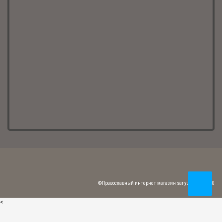
520.00 р.
Браслет "Красная нить" (арт. БР-01 цв)
450.00 р.
©Православный интернет магазин sar-yuvelir.ru 2020
<