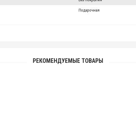
Подарочная
РЕКОМЕНДУЕМЫЕ ТОВАРЫ
Цепочка бисмарк (арт. Би-01)
9 190.00 р.
Цепочка бисмарк (арт. 001-09 ч)
8 590.00 р.