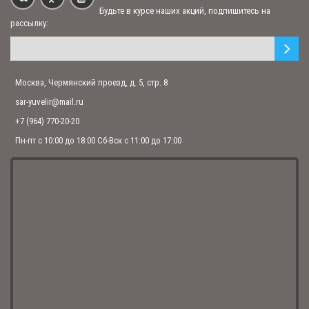
Будьте в курсе наших акций, подпишитесь на
рассылку:
Икона настенная "Святая Матрона" (арт. ИН-100 С.М.)
1 890.00 р.
Москва, Чермянский проезд, д. 5, стр. 8
sar-yuvelir@mail.ru
Икона "Святая Матрона" (арт. ПЭД1-СМ)
6 490.00 р.
+7 (964) 770-20-20
Пн-пт с 10:00 до 18:00 Сб-Вск с 11:00 до 17:00
Икона "Святая Матрона" (арт. СПД1-СМ)
5 300.00 р.