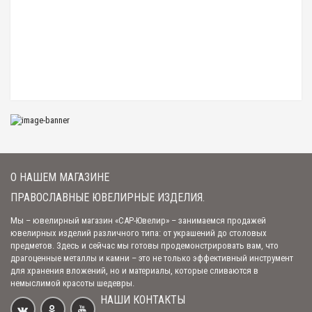
ИКОНА "СВЯТАЯ МАТРОНА" (АРТ. ПЭ-СМ)
2 050.00 р.
О НАШЕМ МАГАЗИНЕ
ПРАВОСЛАВНЫЕ ЮВЕЛИРНЫЕ ИЗДЕЛИЯ.
ИКОНА "СВЯТАЯ МАТРОНА" (АРТ. ДСП-СМ)
Мы – ювелирный магазин «САР-Ювелир» – занимаемся продажей
ювелирных изделий различного типа: от украшений до столовых
1 800.00 р.
предметов. Здесь и сейчас мы готовы продемонстрировать вам, что
драгоценные металлы и камни – это не только эффективный инструмент
для хранения вложений, но и материалы, которые сливаются в
немыслимой красоты шедевры.
ИКОНА "СВЯТАЯ МАТРОНА" (АРТ. СД1-СМ)
НАШИ КОНТАКТЫ
4 500.00 р.