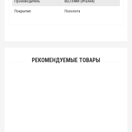
Производитель
BELTRAMI (Италия)
Покрытие
Позолота
РЕКОМЕНДУЕМЫЕ ТОВАРЫ
Новинка
Янтарная икона "Святая Троица"
3 000.00 р.
Хит продаж
Новинка
Икона "Святая Матрона Московская" (арт. ИД-01 С.М.)
Рекомендуем!
650.00 р.