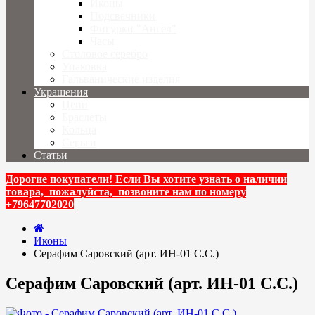
Иконы
Подсвечники
Фигурки "Ангел"
Часы
Столовое серебро
Упаковка
Гальванические изделия
Украшения
Цепи
Браслеты
Кольца
Серьги
Статьи
Дорогие покупатели! Если Вы хотите узнать о наличии
товара, пожалуйста, позвоните нам по номеру
+79647702020
Иконы
Серафим Саровский (арт. ИН-01 С.С.)
Серафим Саровский (арт. ИН-01 С.С.)