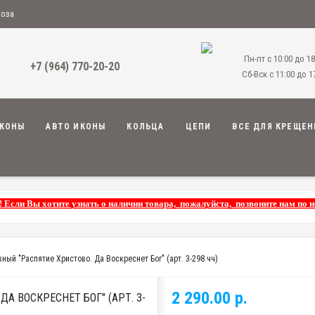
воза
Пн-пт с 10:00 до 18
+7 (964) 770-20-20
Сб-Вск с 11:00 до 1
КОНЫ
АВТО ИКОНЫ
КОЛЬЦА
ЦЕПИ
ВСЕ ДЛЯ КРЕЩЕН
! Если Вы хотите узнать о наличии товара, пожалуйста, позвоните нам по 
ный "Распятие Христово. Да Воскреснет Бог" (арт. 3-298 чч)
2 290.00 р.
А ВОСКРЕСНЕТ БОГ" (АРТ. 3-