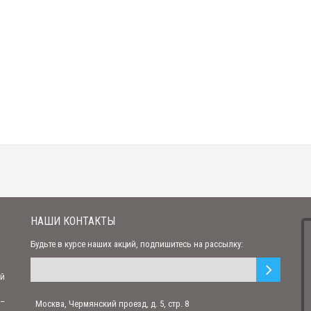
Православный нательный крест "Распятие Христово"
450.00 р.
Православный нательный крест "Распятие Христово" с молитвой
397.00 р.
Крест "Распятие Христово" с молитвой православный
2 250.00 р.
Крест "Распятие Христово. Николай Чудотворец" православный
1 050.00 р.
НАШИ КОНТАКТЫ
Будьте в курсе наших акций, подпишитесь на рассылку:
Крест православный "Распятие Христово" с молитвой
ий
1 940.00 р.
 –
Москва, Чермянский проезд, д. 5, стр. 8