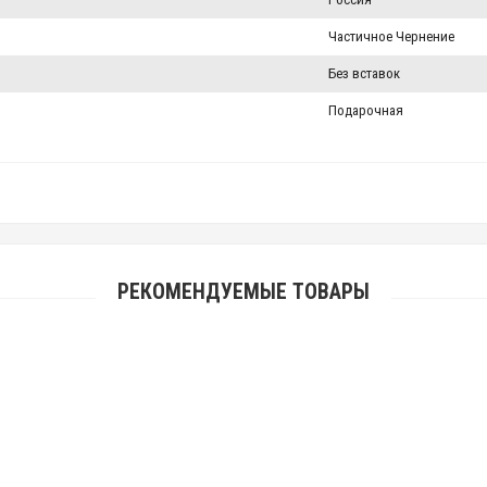
Частичное Чернение
Без вставок
Подарочная
РЕКОМЕНДУЕМЫЕ ТОВАРЫ
Православный нательный крест "Распятие Христово" с молитвой серебряный
891.00 р.