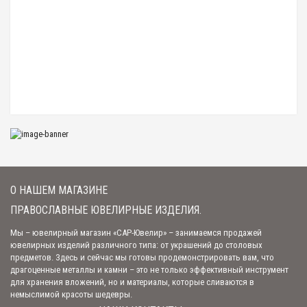
Нательная именная икона (подвеска) из обсидиана "Мария" (арт. Ар-
Мария)
500.00 р.
Нательная именная икона (подвеска) из обсидиана "Татиана" (арт. Ар-
Татиана)
500.00 р.
О НАШЕМ МАГАЗИНЕ
Нательная именная икона (подвеска) из обсидиана "Кирилл" (арт. Ар-
Андрей)
500.00 р.
ПРАВОСЛАВНЫЕ ЮВЕЛИРНЫЕ ИЗДЕЛИЯ.
Мы – ювелирный магазин «САР-Ювелир» – занимаемся продажей
ювелирных изделий различного типа: от украшений до столовых
предметов. Здесь и сейчас мы готовы продемонстрировать вам, что
Нательная именная икона (подвеска) из обсидиана "Валерия" (арт. Ар-
драгоценные металлы и камни – это не только эффективный инструмент
Валерия)
для хранения вложений, но и материалы, которые сливаются в
500.00 р.
немыслимой красоты шедевры.
Новинка