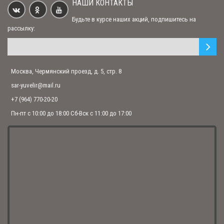
НАШИ КОНТАКТЫ
Будьте в курсе наших акций, подпишитесь на
Нательная именная икона (подвеска) из обсидиана "Вера" (арт. Ар-
рассылку:
Вера)
500.00 р.
Москва, Чермянский проезд, д. 5, стр. 8
sar-yuvelir@mail.ru
+7 (964) 770-20-20
Пн-пт с 10:00 до 18:00 Сб-Вск с 11:00 до 17:00