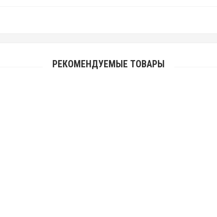
РЕКОМЕНДУЕМЫЕ ТОВАРЫ
Авторское панно барельеф Ключ, ручная работа
17 700.00 р.
Авторское панно барельеф Солнце Луна, ручная работа
17 700.00 р.
Авторское панно барельеф Сердце LOVE, ручная работа
17 700.00 р.