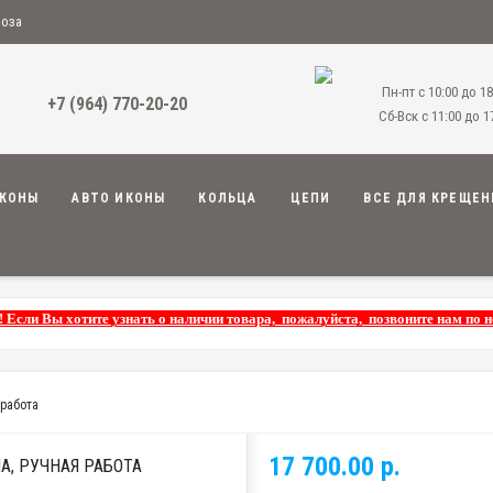
воза
Пн-пт с 10:00 до 18
+7 (964) 770-20-20
Сб-Вск с 11:00 до 1
КОНЫ
АВТО ИКОНЫ
КОЛЬЦА
ЦЕПИ
ВСЕ ДЛЯ КРЕЩЕН
! Если Вы хотите узнать о наличии товара, пожалуйста, позвоните нам по 
 работа
17 700.00 р.
А, РУЧНАЯ РАБОТА