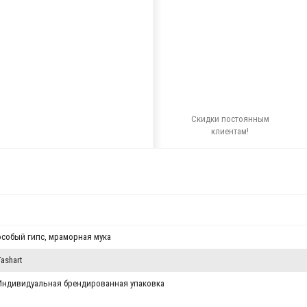
Скидки постоянным
клиентам!
особый гипс, мраморная мука
Tashart
Индивидуальная брендированная упаковка