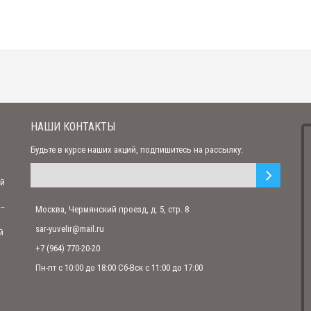
Авторское панно барельеф Сердце LOVE, ручная работа
17 700.00 р.
НАШИ КОНТАКТЫ
Будьте в курсе наших акций, подпишитесь на рассылку:
ий
 –
Москва, Чермянский проезд, д. 5, стр. 8
sar-yuvelir@mail.ru
й
Авторское панно барельеф Птица счастья, ручная работа
+7 (964) 770-20-20
17 700.00 р.
Пн-пт с 10:00 до 18:00 Сб-Вск с 11:00 до 17:00
Авторское панно барельеф Гранат, ручная работа