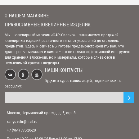
Серебряный нательный крест "Распятие Христово. Сергий
О НАШЕМ МАГАЗИНЕ
Радонежский"
1 714.00 р.
ПРАВОСЛАВНЫЕ ЮВЕЛИРНЫЕ ИЗДЕЛИЯ.
Мы – ювелирный магазин «САР-Ювелир» – занимаемся продажей
Нательный крест "Распятие Христово" с молитвой
ювелирных изделий различного типа: от украшений до столовых
предметов. Здесь и сейчас мы готовы продемонстрировать вам, что
1 174.00 р.
драгоценные металлы и камни – это не только эффективный инструмент
для хранения вложений, но и материалы, которые сливаются в
немыслимой красоты шедевры.
Серебряный нательный крест "Распятие Христово" с молитвой
НАШИ КОНТАКТЫ
1 633.00 р.
Будьте в курсе наших акций, подпишитесь на
рассылку:
Москва, Чермянский проезд, д. 5, стр. 8
sar-yuvelir@mail.ru
+7 (964) 770-20-20
Пн-пт с 10:00 до 18:00 Сб-Вск с 11:00 до 17:00