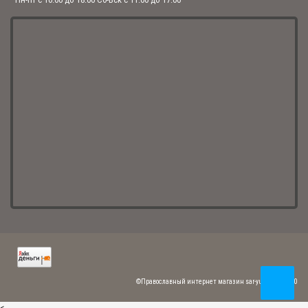
Нательный крест "Распятие Христово" с молитвой
1 228.00 р.
Нательный серебряный крестик "Распятие Христово" с молитвой
1 150.00 р.
Нательный серебряный крест "Распятие Христово" с молитвой
960.00 р.
Нательный крест "Распятие Христово" с молитвой
1 188.00 р.
©Православный интернет магазин sar-yuvelir.ru 2020
Женский нательный крест "Распятие Христово" с молитвой
1 120.00 р.
<