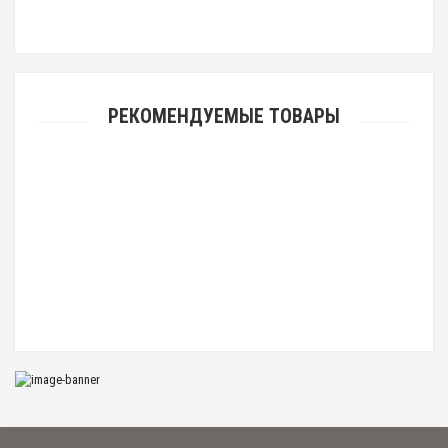
РЕКОМЕНДУЕМЫЕ ТОВАРЫ
Крест "Распятие Христово" из обсидиана
300.00 р.
Крест "Распятие Христово"
200.00 р.