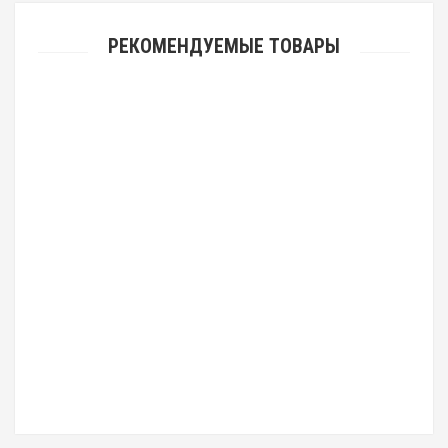
РЕКОМЕНДУЕМЫЕ ТОВАРЫ
Нательный крест с Распятием и образом Св. Николая Чудотворца
позолоченный
3 577.00 р.
3 090.00 р.
Нательный крест с Распятием и образом Николая Чудотворца из