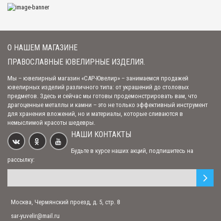
серебра
1 320.00 р.
Нательный крест с кабошоном и молитвами с вставкой граната
О НАШЕМ МАГАЗИНЕ
14 800.00 р.
ПРАВОСЛАВНЫЕ ЮВЕЛИРНЫЕ ИЗДЕЛИЯ.
Мы – ювелирный магазин «САР-Ювелир» – занимаемся продажей
Четырехлепестковый нательный крест «Оранта» позалоченный
ювелирных изделий различного типа: от украшений до столовых
предметов. Здесь и сейчас мы готовы продемонстрировать вам, что
5 610.00 р.
драгоценные металлы и камни – это не только эффективный инструмент
для хранения вложений, но и материалы, которые сливаются в
немыслимой красоты шедевры.
НАШИ КОНТАКТЫ
Позолоченный нательный крест "Распятие Христово. Да будет воля
Твоя"
Будьте в курсе наших акций, подпишитесь на
4 860.00 р.
рассылку:
Позолоченный нательный крест "Распятие Христово. Да Воскреснет
Москва, Чермянский проезд, д. 5, стр. 8
Бог"
20 700.00 р.
sar-yuvelir@mail.ru