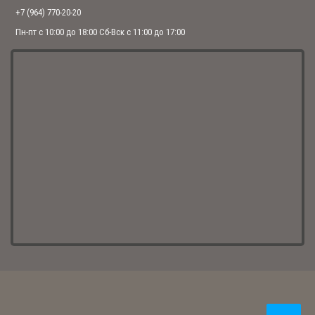
+7 (964) 770-20-20
Нательный крест с образом Покрова Божией Матери
Пн-пт с 10:00 до 18:00 Сб-Вск с 11:00 до 17:00
3 480.00 р.
Нательный крест «Каплевидный» с Распятием из серебра
5 460.00 р.
Нательный крест «Солнце правды»
4 480.00 р.
Нательный крест «Распятие и Отцы Церкви»
8 532.00 р.
6 600.00 р.