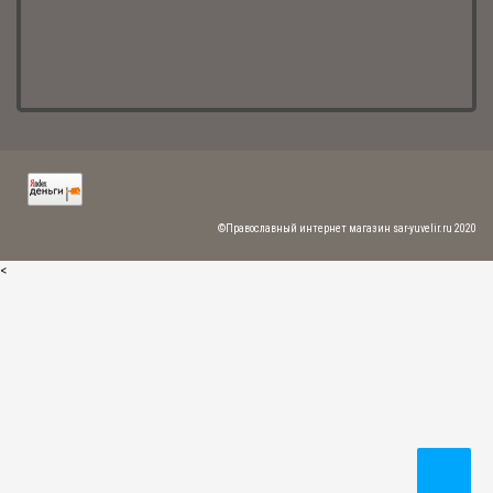
1 150.00 р.
©Православный интернет магазин sar-yuvelir.ru 2020
<
Нательный серебряный крест "Распятие Христово" с молитвой
960.00 р.
Нательный крест "Распятие Христово" с молитвой
1 188.00 р.
Женский нательный крест "Распятие Христово" с молитвой