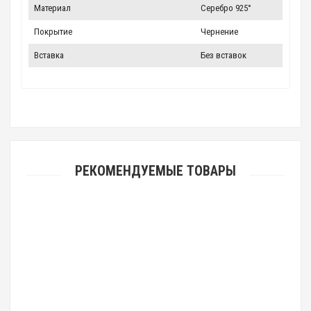
Материал
Серебро 925°
Покрытие
Чернение
Вставка
Без вставок
РЕКОМЕНДУЕМЫЕ ТОВАРЫ
Нательный крест с Распятием и образом Св. Георгия Победоносца
позолоченный
10 246.00 р.
7 950.00 р.