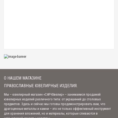
Нательный крест с Распятием и молитвой «Спаси и сохрани» с зеленой
эмалью
1 645.00 р.
Нательный крест "Распятие Христово. Георгий Победоносец"
серебряный
1 674.00 р.
Нательный крест "Распятие Христово"с молитвой
1 134.00 р.
О НАШЕМ МАГАЗИНЕ
ПРАВОСЛАВНЫЕ ЮВЕЛИРНЫЕ ИЗДЕЛИЯ.
Мы – ювелирный магазин «САР-Ювелир» – занимаемся продажей
ювелирных изделий различного типа: от украшений до столовых
предметов. Здесь и сейчас мы готовы продемонстрировать вам, что
драгоценные металлы и камни – это не только эффективный инструмент
для хранения вложений, но и материалы, которые сливаются в