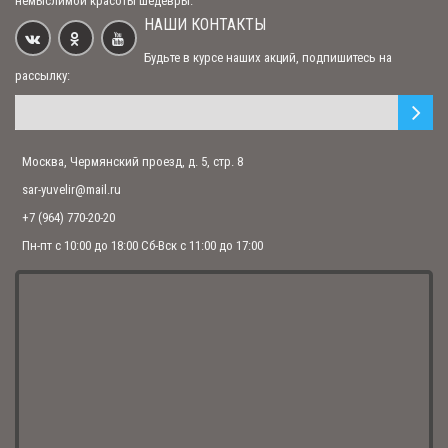
немыслимой красоты шедевры.
НАШИ КОНТАКТЫ
Серебряный нательный крест "Распятие Христово. Сергий
Будьте в курсе наших акций, подпишитесь на
Радонежский"
рассылку:
1 714.00 р.
Нательный крест "Распятие Христово" с молитвой
Москва, Чермянский проезд, д. 5, стр. 8
1 174.00 р.
sar-yuvelir@mail.ru
+7 (964) 770-20-20
Серебряный нательный крест "Распятие Христово" с молитвой
Пн-пт с 10:00 до 18:00 Сб-Вск с 11:00 до 17:00
1 633.00 р.
Нательный крест "Распятие Христово" с молитвой
1 228.00 р.
Нательный серебряный крестик "Распятие Христово" с молитвой