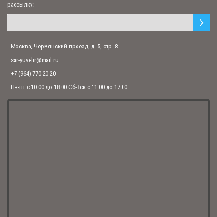
рассылку:
Москва, Чермянский проезд, д. 5, стр. 8
sar-yuvelir@mail.ru
+7 (964) 770-20-20
Крест мощевик "Распятие Христово" с молитвой (арт. М-025 ч)
Пн-пт с 10:00 до 18:00 Сб-Вск с 11:00 до 17:00
4 507.00 р.
Крест мощевик "Распятие Христово" с молитвой (арт. М-020 ч)
2 630.00 р.
Крест мощевик "Распятие Христово" с молитвой (арт. М-008)
4 096.00 р.