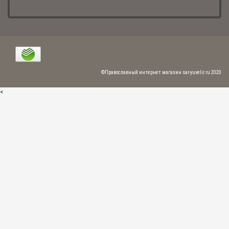
Крест мощевик "Распятие Христово" с молитвой (арт. М-033 ч)
4 603.00 р.
Новинка
©Православный интернет магазин sar-yuvelir.ru 2020
<
Крест мощевик "Распятие Христово" с молитвой (арт. М-016 чз)
11 836.00 р.
Крест мощевик "Распятие Христово. Сергий Радонежский" (арт. М-019
ч)
3 397.00 р.