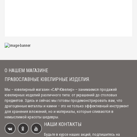
Крест мощевик "Распятие Христово. Св. праведный Иоанн
Кронштадтский" (арт. М-018 ч)
4 589.00 р.
Крест мощевик "Распятие Христово. Николай Чудотворец" с молитвой
"Отче наш" (арт. М-039 ч)
1 698.00 р.
О НАШЕМ МАГАЗИНЕ
Крест мощевик "Распятие Христово. Крещение Господне" (арт. М-006 ч)
4 904.00 р.
ПРАВОСЛАВНЫЕ ЮВЕЛИРНЫЕ ИЗДЕЛИЯ.
Мы – ювелирный магазин «САР-Ювелир» – занимаемся продажей
ювелирных изделий различного типа: от украшений до столовых
предметов. Здесь и сейчас мы готовы продемонстрировать вам, что
Крест мощевик "Распятие Христово. Божия Матерь Казанская" (арт.
драгоценные металлы и камни – это не только эффективный инструмент
М-042 ч)
для хранения вложений, но и материалы, которые сливаются в
2 603.00 р.
немыслимой красоты шедевры.
НАШИ КОНТАКТЫ
Будьте в курсе наших акций, подпишитесь на