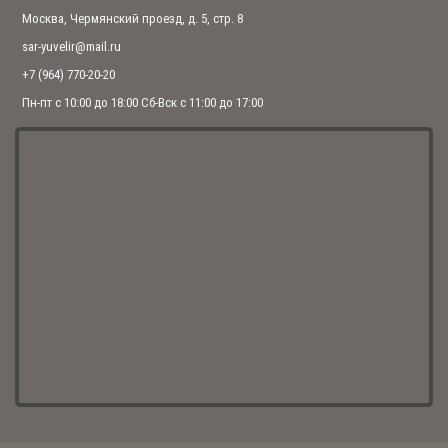
Овальная икона подвеска "Михаил" (арт. С-027 Михаил)
Москва, Чермянский проезд, д. 5, стр. 8
1 485.00 р.
sar-yuvelir@mail.ru
+7 (964) 770-20-20
Пн-пт с 10:00 до 18:00 Сб-Вск с 11:00 до 17:00
Овальная икона подвеска "Константин" (арт. С-027 Константин)
1 485.00 р.
Овальная икона подвеска "Кирилл" (арт. С-027 Кирилл)
1 485.00 р.
Овальная икона подвеска "Святой пророк Илия Фесвитянин" (арт.
С-027 Илия)
1 485.00 р.