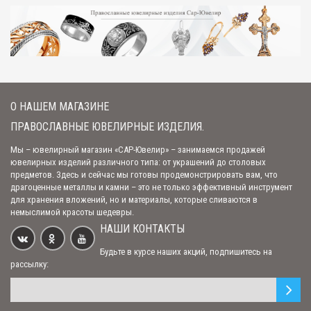
Черниговский и Киевский" (арт. С-027 Игорь)
1 485.00 р.
Овальная икона подвеска "Юрий" (арт. С-027 Юрий)
1 485.00 р.
О НАШЕМ МАГАЗИНЕ
Овальная икона подвеска "Роман" (арт. С-027 Роман)
ПРАВОСЛАВНЫЕ ЮВЕЛИРНЫЕ ИЗДЕЛИЯ.
1 485.00 р.
Мы – ювелирный магазин «САР-Ювелир» – занимаемся продажей
ювелирных изделий различного типа: от украшений до столовых
предметов. Здесь и сейчас мы готовы продемонстрировать вам, что
драгоценные металлы и камни – это не только эффективный инструмент
Овальная икона подвеска "Петр" (арт. С-027 Петр)
для хранения вложений, но и материалы, которые сливаются в
1 485.00 р.
немыслимой красоты шедевры.
НАШИ КОНТАКТЫ
Будьте в курсе наших акций, подпишитесь на
Овальная икона подвеска "Павел" (арт. С-027 Павел)
рассылку:
1 485.00 р.