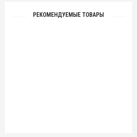
РЕКОМЕНДУЕМЫЕ ТОВАРЫ
Овальная икона подвеска "Лев" (арт. С-027 Лев)
1 485.00 р.
Овальная икона подвеска "Святой благоверный князь Игорь