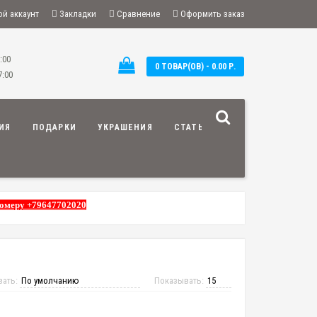
й аккаунт
Закладки
Сравнение
Оформить заказ
:00
0 ТОВАР(ОВ) - 0.00 Р.
7:00
ИЯ
ПОДАРКИ
УКРАШЕНИЯ
СТАТЬИ
номеру +79647702020
вать:
Показывать: