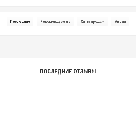
Последние
Рекомендуемые
Хиты продаж
Акции
ПОСЛЕДНИЕ ОТЗЫВЫ
ПОДВЕСКА-СКЛАДЕНЬ «СВЯТОЙ ИОНА» (АРТ. 828 С)
бесплатную доставку, за качество изделия! Буду вас всем рекомендовать. Очень краси
СЕРЕБРЯНЫЙ НАТЕЛЬНЫЙ КРЕСТ С РАСПЯТИЕМ С СИНИЙ ЭМАЛЬЮ