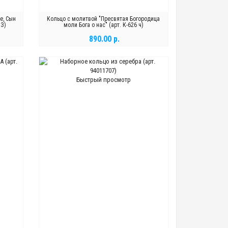
е, Сын
Кольцо с молитвой "Пресвятая Богородица
ШЗ)
моли Бога о нас" (арт. К-626 ч)
890.00 р.
В КОРЗИНУ
Быстрый просмотр