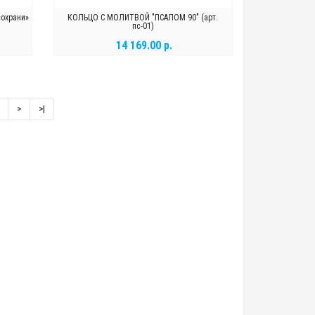
сохрани»
КОЛЬЦО С МОЛИТВОЙ "ПСАЛОМ 90" (арт.
пс-01)
14 169.00 р.
В КОРЗИНУ
>
>|