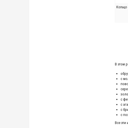
Кольцо 
В этом 
обр
с мо
пов
сер
зол
с фи
с аг
с бр
с по
Все эти