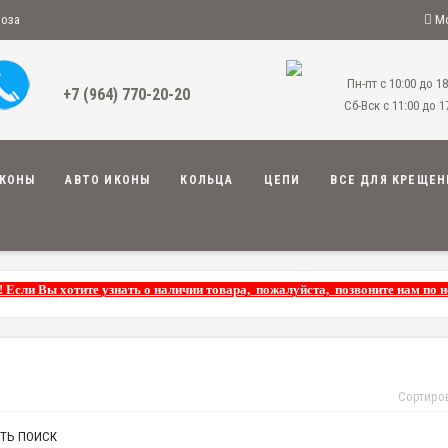
воза
Мо
Пн-пт с 10:00 до 18
+7 (964) 770-20-20
Сб-Вск с 11:00 до 1
КОНЫ
АВТО ИКОНЫ
КОЛЬЦА
ЦЕПИ
ВСЕ ДЛЯ КРЕЩЕН
! Если Вы хотите узнать о наличии товара, пожалуйста, позвоните нам по 
Сортиро
ТЬ ПОИСК