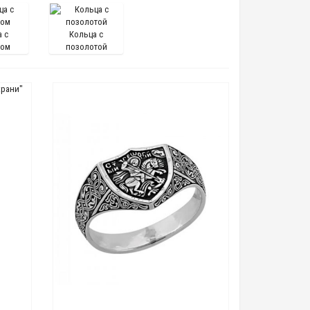
 с
Кольца с
том
позолотой