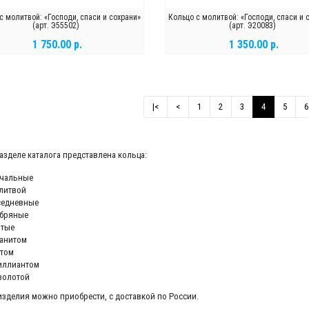
с молитвой: «Господи, спаси и сохрани»
Кольцо с молитвой: «Господи, спаси и 
(арт. Э55502)
(арт. Э20083)
1 750.00 р.
1 350.00 р.
В КОРЗИНУ
В КОРЗИНУ
|<
<
1
2
3
4
5
6
разделе каталога представлена кольца:
учальные
литвой
седневные
ебряные
отые
анитом
атом
иллиантом
золотой
 изделия можно приобрести, с доставкой по России.