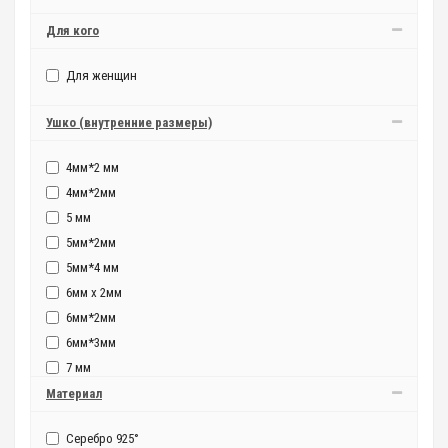
Для кого
Для женщин
Ушко (внутренние размеры)
4мм*2 мм
4мм*2мм
5 мм
5мм*2мм
5мм*4 мм
6мм x 2мм
6мм*2мм
6мм*3мм
7 мм
8 мм
Материал
Серебро 925°