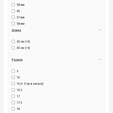
38 мм
45
57 мм
58 мм
60 мм
Длина
62 мм
45 см (+5)
45 см (+5)
Размер
5
16
16 (+ 5 см в запасе)
16.5
17
17.5
18