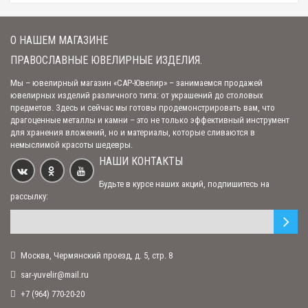
стоимость! Оперативная доставка! ..
О НАШЕМ МАГАЗИНЕ
КРЕСТ МОЩЕВИК "РАСПЯТИЕ ХРИСТОВО" С МОЛИТВОЙ (АРТ. М-008 Ч)
ПРАВОСЛАВНЫЕ ЮВЕЛИРНЫЕ ИЗДЕЛИЯ.
Мы – ювелирный магазин «САР-Ювелир» – занимаемся продажей
ювелирных изделий различного типа: от украшений до столовых
Отличный мощевик. Сделан добротно. В живую выглядит еще лучше, чем
предметов. Здесь и сейчас мы готовы продемонстрировать вам, что
на фото - блестит хорошо...
драгоценные металлы и камни – это не только эффективный инструмент
для хранения вложений, но и материалы, которые сливаются в
немыслимой красоты шедевры.
КРЕСТ МОЩЕВИК "РАСПЯТИЕ ХРИСТОВО" С МОЛИТВОЙ (АРТ. М-022 Ч)
НАШИ КОНТАКТЫ
Будьте в курсе наших акций, подпишитесь на
рассылку:
Мне очень нравится, ношу давно!..
Москва, Чермянский проезд, д. 5, стр. 8
СЕРЕБРЯНАЯ ИКОНКА "СВЯТИТЕЛЬ АРХИЕПИСКОП НИКОЛАЙ ЧУДОТВОРЕЦ"
(АРТ. 94100249)
sar-yuvelir@mail.ru
+7 (964) 770-20-20