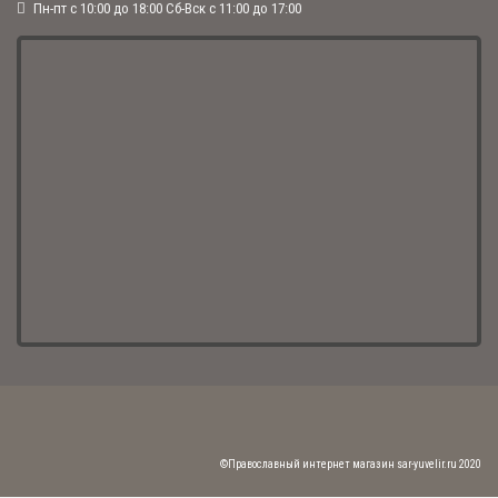
Спасибо за вашу работу! Рада быть вашим клментов. ..
Пн-пт с 10:00 до 18:00 Сб-Вск с 11:00 до 17:00
ЦЕПОЧКА БИСМАРК (АРТ. 001-09 Ч)
Хочу поблагодарить девочек менеджеров Викторию и Марину за
рекомендации и проделаную оперативную работу.Подбирала к кресту,
подошла идеально.Спасибо Вам огромное! Курьер доставил буквально за
три ча..
ШИРОКОЕ КОЛЬЦО "ОТЧЕ НАШ" (АРТ. 1-178 Ч)
Спасибо. Быстро доставили, в кольцо влюбилась сразу. Не снимаю, не
ощущаю его на пальце...
ОВАЛЬНАЯ ИКОНА ПОДВЕСКА "МИХАИЛ" (АРТ. С-027 МИХАИЛ)
©Православный интернет магазин sar-yuvelir.ru 2020