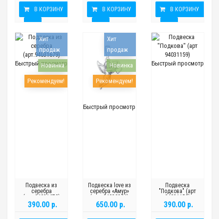
В КОРЗИНУ
В КОРЗИНУ
В КОРЗИНУ
Хит
Хит
продаж
продаж
Быстрый просмотр
Быстрый просмотр
Новинка
Новинка
Рекомендуем!
Рекомендуем!
Быстрый просмотр
Подвеска из
Подвеска love из
Подвеска
серебра
серебра «Амур»
"Подкова" (арт
(арт.94031679)
(арт. 94030204)
94031159)
390.00 р.
650.00 р.
390.00 р.