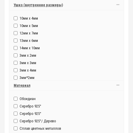
Ушко (внутренние размеры)
10мм x 4мм
10мм x 5мм
12мм x 7мм
13мм x 6мм
14мм x 10мм
3мм x 2мм
3мм x 3мм
3мм x 4мм
3мм*2мм
4мм x 2мм
Материал
4мм x 3мм
Обсидиан
4мм x 4мм
Серебро 925°
5 мм
Серебро 925°
5мм x 2мм
Серебро 925°/ Дерево
5мм x 3мм
Сплав цветных металлов
5мм x 4мм