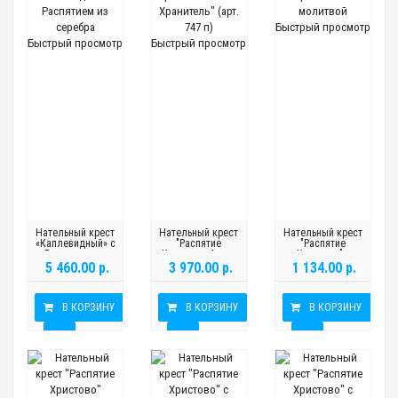
Быстрый просмотр
Быстрый просмотр
Быстрый просмотр
Нательный крест
Нательный крест
Нательный крест
«Каплевидный» с
"Распятие
"Распятие
Распятием из
Христово. Ангел
Христово"с
серебра
Хранитель" (арт.
молитвой
5 460.00 р.
3 970.00 р.
1 134.00 р.
747 п)
В КОРЗИНУ
В КОРЗИНУ
В КОРЗИНУ