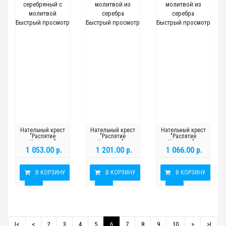
Быстрый просмотр
Быстрый просмотр
Быстрый просмотр
Нательный крест
Нательный крест
Нательный крест
"Распятие
"Распятие
"Распятие
Христово"
Христово" с
Христово" с
серебряный с
молитвой из
молитвой из
1 053.00 р.
1 201.00 р.
1 066.00 р.
молитвой
серебра
серебра
В КОРЗИНУ
В КОРЗИНУ
В КОРЗИНУ
|<
<
2
3
4
5
6
7
8
9
10
>
>|