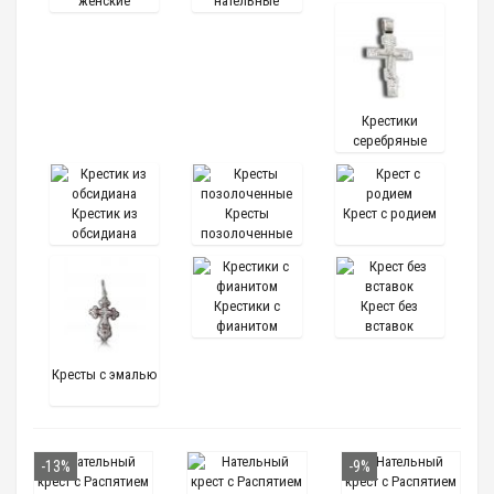
женские
нательные
нательные
Крестики
серебряные
Крестик из
Кресты
Крест с родием
обсидиана
позолоченные
Крестики с
Крест без
фианитом
вставок
Кресты с эмалью
-13%
-9%