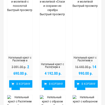
Быстрый просмотр
Быстрый просмотр
Быстрый просмотр
Нательный крест с
Нательный крест с
Распятием и
Распятием и
молитвой с
молитвой
Нательный крест с
позолотой
2
14
3 091.00 р.
16 440.00 р.
Распятием и
молитвой «Спаси и
сохрани» из
690.00 р.
4 192.00 р.
990.00 р.
серебра
В КОРЗИНУ
В КОРЗИНУ
В КОРЗИНУ