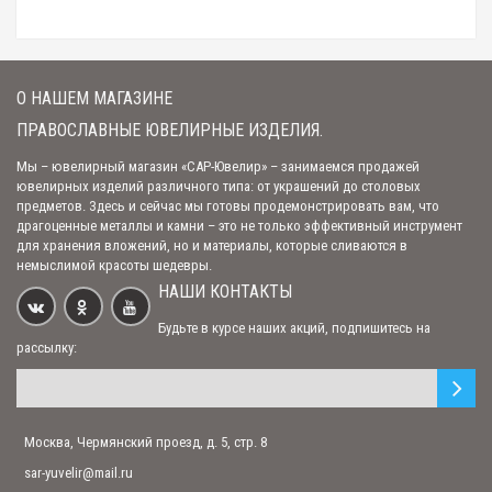
Ношу давно, очень нравится, классное кольцо со смыслом. Доступная
стоимость! Оперативная доставка! ..
О НАШЕМ МАГАЗИНЕ
КРЕСТ МОЩЕВИК "РАСПЯТИЕ ХРИСТОВО" С МОЛИТВОЙ (АРТ. М-008 Ч)
ПРАВОСЛАВНЫЕ ЮВЕЛИРНЫЕ ИЗДЕЛИЯ.
Мы – ювелирный магазин «САР-Ювелир» – занимаемся продажей
ювелирных изделий различного типа: от украшений до столовых
Отличный мощевик. Сделан добротно. В живую выглядит еще лучше, чем
предметов. Здесь и сейчас мы готовы продемонстрировать вам, что
на фото - блестит хорошо...
драгоценные металлы и камни – это не только эффективный инструмент
для хранения вложений, но и материалы, которые сливаются в
немыслимой красоты шедевры.
КРЕСТ МОЩЕВИК "РАСПЯТИЕ ХРИСТОВО" С МОЛИТВОЙ (АРТ. М-022 Ч)
НАШИ КОНТАКТЫ
Будьте в курсе наших акций, подпишитесь на
рассылку:
Мне очень нравится, ношу давно!..
Москва, Чермянский проезд, д. 5, стр. 8
СЕРЕБРЯНАЯ ИКОНКА "СВЯТИТЕЛЬ АРХИЕПИСКОП НИКОЛАЙ ЧУДОТВОРЕЦ"
(АРТ. 94100249)
sar-yuvelir@mail.ru