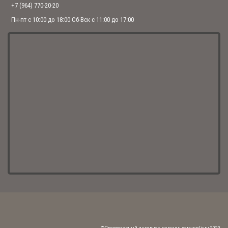
+7 (964) 770-20-20
Спасибо за вашу работу! Рада быть вашим клментов. ..
Пн-пт с 10:00 до 18:00 Сб-Вск с 11:00 до 17:00
ЦЕПОЧКА БИСМАРК (АРТ. 001-09 Ч)
Хочу поблагодарить девочек менеджеров Викторию и Марину за
рекомендации и проделаную оперативную работу.Подбирала к кресту,
подошла идеально.Спасибо Вам огромное! Курьер доставил буквально за
три ча..
ШИРОКОЕ КОЛЬЦО "ОТЧЕ НАШ" (АРТ. 1-178 Ч)
Спасибо. Быстро доставили, в кольцо влюбилась сразу. Не снимаю, не
ощущаю его на пальце...
ОВАЛЬНАЯ ИКОНА ПОДВЕСКА "МИХАИЛ" (АРТ. С-027 МИХАИЛ)