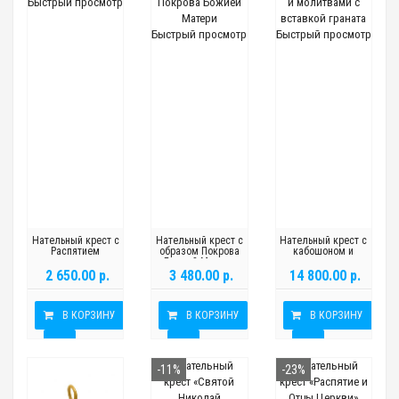
Быстрый просмотр
Быстрый просмотр
Быстрый просмотр
Нательный крест с
Нательный крест с
Нательный крест с
Распятием
образом Покрова
кабошоном и
Божией Матери
молитвами с
вставкой граната
2 650.00 р.
3 480.00 р.
14 800.00 р.
В КОРЗИНУ
В КОРЗИНУ
В КОРЗИНУ
-11%
-23%