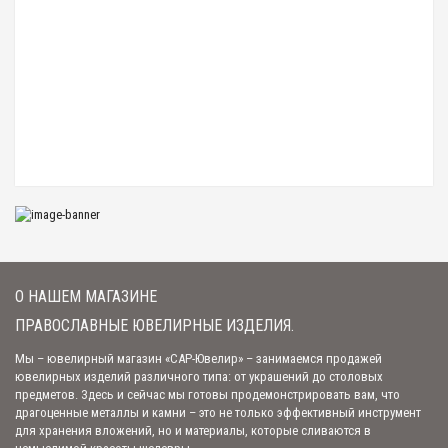
Нательный крест с Распятием и молитвой "Спаси и сохрани" с черной
Рекомендуем!
эмалью
1 650.00 р.
Нательный крест с Распятием
2 650.00 р.
Нательный крест "Распятие Христово" с синий эмалью
1 645.00 р.
О НАШЕМ МАГАЗИНЕ
Нательный крест с Распятием и молитвой «Спаси и сохрани» с зеленой
эмалью
ПРАВОСЛАВНЫЕ ЮВЕЛИРНЫЕ ИЗДЕЛИЯ.
1 645.00 р.
Мы – ювелирный магазин «САР-Ювелир» – занимаемся продажей
ювелирных изделий различного типа: от украшений до столовых
предметов. Здесь и сейчас мы готовы продемонстрировать вам, что
Нательный крест "Распятие Христово" с эмалью
драгоценные металлы и камни – это не только эффективный инструмент
1 950.00 р.
для хранения вложений, но и материалы, которые сливаются в