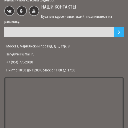
немыслимой красоты шедевры.
НАШИ КОНТАКТЫ
Нательный крест "Голгофа" серебряный
Будьте в курсе наших акций, подпишитесь на
1 150.00 р.
рассылку:
Нательный крест с Распятием и молитвой «Спаси и сохрани» с синий
Москва, Чермянский проезд, д. 5, стр. 8
эмалью
1 650.00 р.
sar-yuvelir@mail.ru
+7 (964) 770-20-20
Пн-пт с 10:00 до 18:00 Сб-Вск с 11:00 до 17:00
Нательный крест "Распятие Христово" с красной эмалью
1 950.00 р.
Серебряный нательный крест "Голгофа"
1 050.00 р.