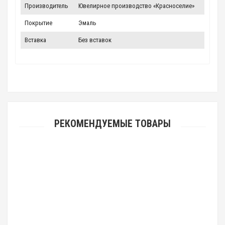
Производитель
Ювелирное производство «Красноселие»
Покрытие
Эмаль
Вставка
Без вставок
РЕКОМЕНДУЕМЫЕ ТОВАРЫ
Четырехлепестковый нательный крест «Оранта» позалоченный
5 610.00 р.
Хит продаж
Новинка