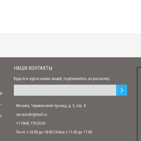
Серебряный нательный крест "Голгофа"
3 105.00 р.
Позолоченный нательный крест "Распятие Христово. Да будет воля Твоя"
4 860.00 р.
Позолоченный нательный крест "Распятие Христово. Да Воскреснет Бог"
20 700.00 р.
НАШИ КОНТАКТЫ
Будьте в курсе наших акций, подпишитесь на рассылку:
Нательный крест с Распятием и образом Св. Георгия Победоносца позолоченны
ий
10 246.00 р.
7 950.00 р.
 –
Москва, Чермянский проезд, д. 5, стр. 8
sar-yuvelir@mail.ru
й
Нательный крест с Распятием и образом Св. Николая Чудотворца позолоченны
+7 (964) 770-20-20
3 577.00 р.
3 090.00 р.
Пн-пт с 10:00 до 18:00 Сб-Вск с 11:00 до 17:00