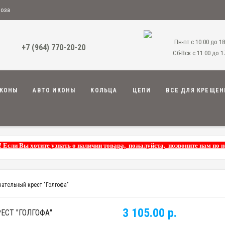
воза
Пн-пт с 10:00 до 18
+7 (964) 770-20-20
Сб-Вск с 11:00 до 1
КОНЫ
АВТО ИКОНЫ
КОЛЬЦА
ЦЕПИ
ВСЕ ДЛЯ КРЕЩЕН
! Если Вы хотите узнать о наличии товара, пожалуйста, позвоните нам по 
ательный крест "Голгофа"
3 105.00 р.
СТ "ГОЛГОФА"