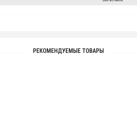
РЕКОМЕНДУЕМЫЕ ТОВАРЫ
Нательный крест "Голгофа" из серебра
3 105.00 р.
Нательный крест "Голгофа" позолоченный
3 105.00 р.