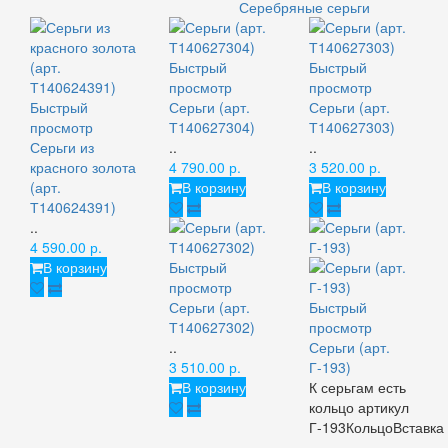
Серебряные серьги
Быстрый
Быстрый
просмотр
просмотр
Быстрый
Серьги (арт.
Серьги (арт.
просмотр
Т140627304)
Т140627303)
Серьги из
..
..
красного золота
4 790.00 р.
3 520.00 р.
(арт.
В корзину
В корзину
Т140624391)
..
4 590.00 р.
В корзину
Быстрый
просмотр
Серьги (арт.
Быстрый
Т140627302)
просмотр
..
Серьги (арт.
3 510.00 р.
Г-193)
В корзину
К серьгам есть
кольцо артикул
Г-193КольцоВставка
-