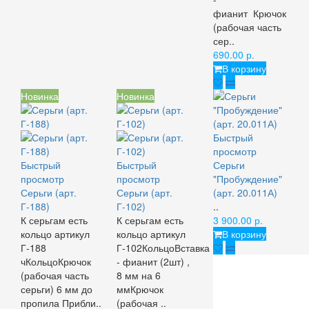
фианит Крючок
(рабочая часть
сер..
690.00 р.
В корзину
Новинка
Новинка
Быстрый
просмотр
Быстрый
Быстрый
Серьги
просмотр
просмотр
"Пробуждение"
Серьги (арт.
Серьги (арт.
(арт. 20.011А)
Г-188)
Г-102)
..
К серьгам есть
К серьгам есть
3 900.00 р.
кольцо артикул
кольцо артикул
В корзину
Г-188
Г-102КольцоВставка
чКольцоКрючок
- фианит (2шт) ,
(рабочая часть
8 мм на 6
серьги) 6 мм до
ммКрючок
пропила Прибли..
(рабочая ..