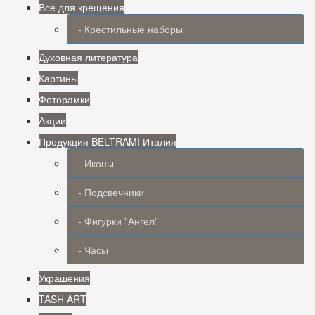
Все для крещения
- Крестильные наборы
Духовная литература
Картины
Фоторамки
Акции
Продукция BELTRAMI Италия
- Иконы
- Подсвечники
- Фигурки "Ангел"
- Часы
Украшения
TASH ART