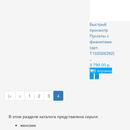
Быстрый
просмотр
Пуссеты с
фианитами
(арт.
Т102026392)
..
3 790.00 р.
В корзину
|<
<
1
2
3
4
В этом разделе каталога представлена серьги:
женские