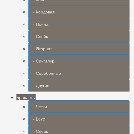
- Кордовая
- Нонна
- Снейк
- Якорная
- Сингапур
- Серебряные
- Другие
Браслеты
- Четки
- Love
- Снейк